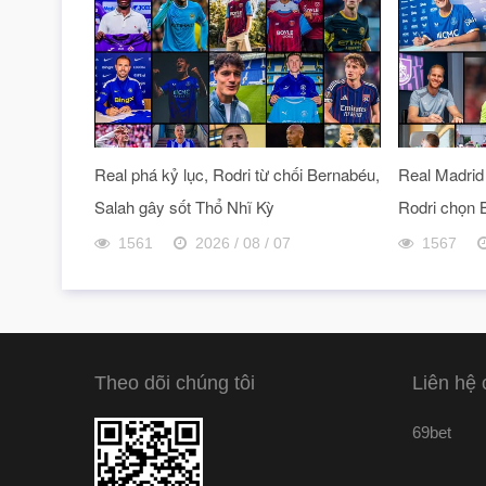
Real phá kỷ lục, Rodri từ chối Bernabéu,
Real Madrid 
Salah gây sốt Thổ Nhĩ Kỳ
Rodri chọn 
1561
2026 / 08 / 07
1567
Theo dõi chúng tôi
Liên hệ 
69bet