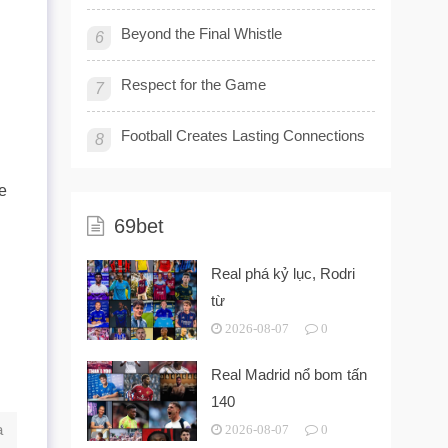
Beyond the Final Whistle
6
Respect for the Game
7
Football Creates Lasting Connections
8
he
69bet
Real phá kỷ lục, Rodri
từ
2026-08-07
0
Real Madrid nổ bom tấn
140
a
2026-08-07
0