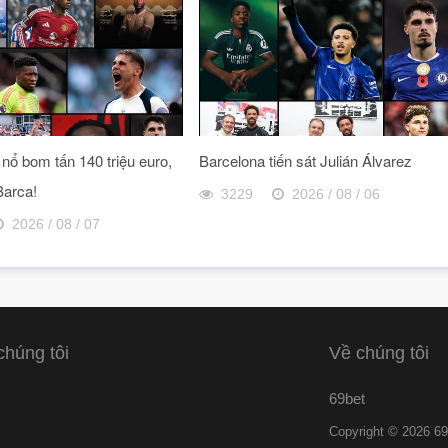
nổ bom tấn 140 triệu euro,
Barcelona tiến sát Julián Álvarez
Barca!
3229
2026 / 08 / 06
2026 / 08 / 07
chúng tôi
Về chúng tôi
69bet
Copyright © 2026 69