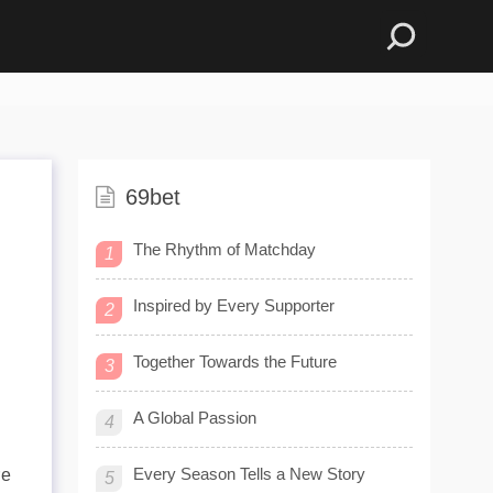
69bet
The Rhythm of Matchday
1
Inspired by Every Supporter
2
Together Towards the Future
3
A Global Passion
4
Every Season Tells a New Story
re
5