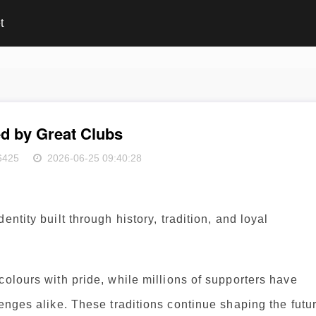
t
ed by Great Clubs
6425
2026-06-25 09:40:28
ntity built through history, tradition, and loyal
colours with pride, while millions of supporters have
lenges alike. These traditions continue shaping the futu