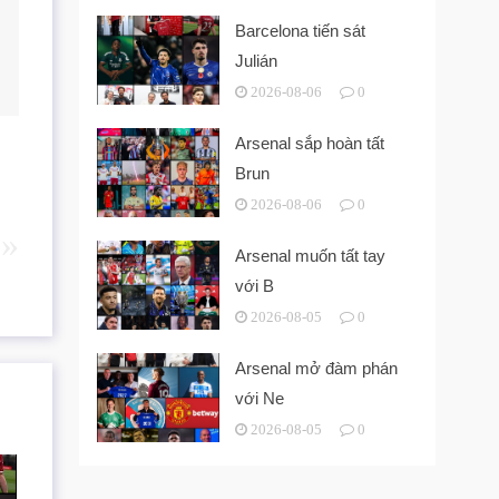
Barcelona tiến sát
Julián
2026-08-06
0
Arsenal sắp hoàn tất
Brun
2026-08-06
0
Arsenal muốn tất tay
với B
2026-08-05
0
Arsenal mở đàm phán
với Ne
2026-08-05
0